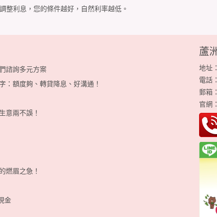
況調整利息，您的條件越好，自然利率越低。
蘆
地址
們諮詢多元方案
電話：0
字：額度夠、轉貸降息、好溝通！
郵箱
官網
生意兩不誤！
的燃眉之急！
現金