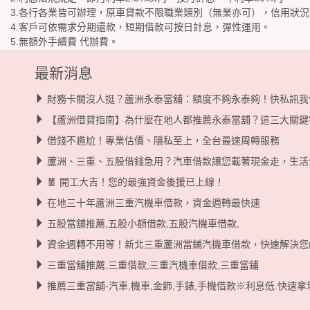
3.各行各業皆可辦理，原車貸款不限職業類別（無業亦可），信用狀
4.客戶可依需求分期還款，短期借款可按日計息，彈性運用。
5.無額外手續費 代辦費。
最新消息
財務卡關沒人挺？蘆洲永泰當舖：額度不夠永泰夠！快私訊我
【蘆洲借貸指南】為什麼在地人都推薦永泰當舖？這三大關鍵
借錢不尷尬！專業估價、隱私至上，全台最速周轉服務
蘆洲、三重、五股借錢急用？汽車借款讓您載著現金走，生活
🧧 開工大吉！您的最強資金後援已上線！
在地三十年蘆洲三重汽機車借款，資金週轉最快速
五股當舖推薦,五股小額借款,五股汽機車借款,
資金週轉不用等！新北三重蘆洲當鋪汽機車借款，快速解決您
三重當舖推薦,三重借款,三重汽機車借款,三重當鋪
推薦三重當舖-汽車,機車,金飾,手錶,手機借款※利息低.快速拿