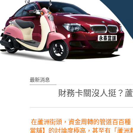
最新消息
財務卡關沒人挺？蘆
在蘆洲街頭，資金周轉的管道百百種
當舖】的討論度極高，甚至有「蘆洲