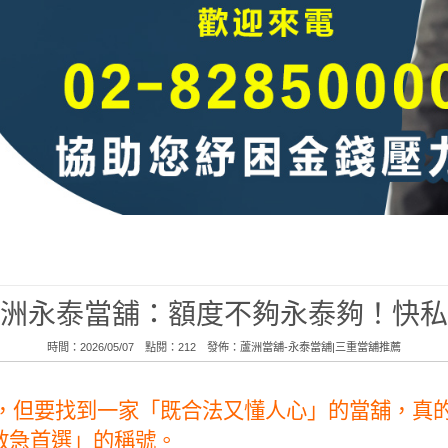
洲永泰當舖：額度不夠永泰夠！快私
時間：2026/05/07 點閱：212 發佈：
蘆洲當舖-永泰當舖|三重當舖推薦
，但要找到一家「既合法又懂人心」的當舖，真
救急首選」的稱號。