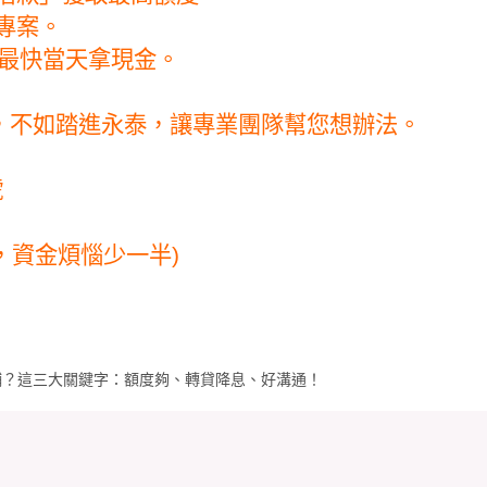
專案。
，最快當天拿現金。
，不如踏進永泰，讓專業團隊幫您想辦法。
號
加好友，資金煩惱少一半)
舖？這三大關鍵字：額度夠、轉貸降息、好溝通！