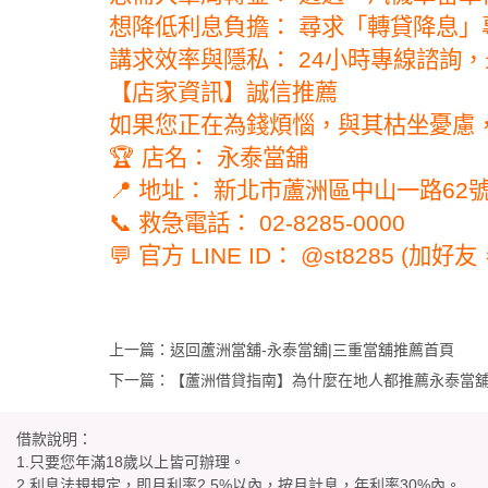
想降低利息負擔： 尋求「轉貸降息」
講求效率與隱私： 24小時專線諮詢
【店家資訊】誠信推薦
如果您正在為錢煩惱，與其枯坐憂慮
🏆 店名： 永泰當舖
📍 地址： 新北市蘆洲區中山一路62
📞 救急電話： 02-8285-0000
💬 官方 LINE ID： @st8285 (
上一篇：返回
蘆洲當舖-永泰當舖|三重當舖推薦
首頁
下一篇：
【蘆洲借貸指南】為什麼在地人都推薦永泰當
借款說明：
1.只要您年滿18歲以上皆可辦理。
2.利息法規規定，即月利率2.5%以內，按月計息，年利率30%內。