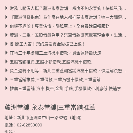
財務卡關沒人挺？蘆洲永泰當舖：額度不夠永泰夠！快私訊我們諮詢多元方案
【蘆洲借貸指南】為什麼在地人都推薦永泰當舖？這三大關鍵字：額度夠、轉貸降息、好溝通！
借錢不尷尬！專業估價、隱私至上，全台最速周轉服務
蘆洲、三重、五股借錢急用？汽車借款讓您載著現金走，生活生意兩不誤！
🧧 開工大吉！您的最強資金後援已上線！
在地三十年蘆洲三重汽機車借款，資金週轉最快速
五股當舖推薦,五股小額借款,五股汽機車借款,
資金週轉不用等！新北三重蘆洲當鋪汽機車借款，快速解決您的燃眉之急！
三重當舖推薦,三重借款,三重汽機車借款,三重當鋪
推薦三重當舖-汽車,機車,金飾,手錶,手機借款※利息低.快速拿現金
蘆洲當舖-永泰當舖|三重當舖推薦
地址：新北市蘆洲區中山一路62號（
地圖
）
電話：02-82850000
郵箱：