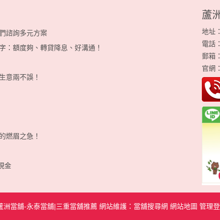
蘆
地址
們諮詢多元方案
電話：0
字：額度夠、轉貸降息、好溝通！
郵箱
官網
生意兩不誤！
的燃眉之急！
現金
蘆洲當舖-永泰當舖|三重當舖推薦
網站維護：
當舖搜尋網
網站地圖
管理登