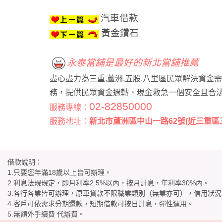
汽車借款
黃金鑽石
永泰當舖是最好的新北當舖推薦
盡心盡力為三重,蘆洲,五股,八里區民眾解決資金
務，提供民眾資金週轉、現金救急一個安全且合
02-82850000
服務專線：
服務地址：
新北市蘆洲區中山一路62號(近三重區
借款說明：
1.只要您年滿18歲以上皆可辦理。
2.利息法規規定，即月利率2.5%以內，按月計息，年利率30%內。
3.各行各業皆可辦理，原車貸款不限職業類別（無業亦可），信用狀
4.客戶可依需求分期還款，短期借款可按日計息，彈性運用。
5.無額外手續費 代辦費。