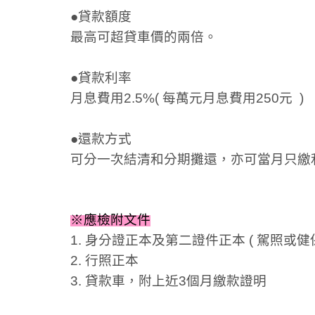
●貸款額度
最高可超貸車價的兩倍。
●貸款利率
月息費用2.5%( 每萬元月息費用250元 )
●還款方式
可分一次結清和分期攤還，亦可當月只繳
※應檢附文件
1. 身分證正本及第二證件正本 ( 駕照或健保
2. 行照正本
3. 貸款車，附上近3個月繳款證明